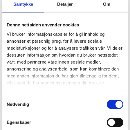
SOLNEDGANGSLØPET 2025
Samtykke
Detaljer
Om
Påmelding til Solnedgangsløpet 2025 gjøre her:
Denne nettsiden anvender cookies
https://docs.google.com/forms/d/e/1FAIpQLSd5bGt78BNP7PNluH
Vi bruker informasjonskapsler for å gi innhold og
lu9dRkeywXyv8X7aNCGZg_9BXeaPebMw/viewform?usp=dialog
annonser et personlig preg, for å levere sosiale
.
mediefunksjoner og for å analysere trafikken vår. Vi deler
dessuten informasjon om hvordan du bruker nettstedet
vårt, med partnerne våre innen sosiale medier,
annonsering og analysearbeid, som kan kombinere den
med annen informasjon du har gjort tilgjengelig for dem,
0
Feed
eller som de har samlet inn gjennom din bruk av
tjenestene deres.
Samtykkevalg
SKRIV EN KOMMENTAR
Nødvendig
Navn
Egenskaper