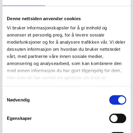
Setertrimmen arrangeres som vanlig tredje søndag i september, den
17. Se bildet for mer info.
Denne nettsiden anvender cookies
Setertrimmen arrangeres som vanlig tredje søndag i september, den
Vi bruker informasjonskapsler for å gi innhold og
17. Se bildet for mer info.
annonser et personlig preg, for å levere sosiale
mediefunksjoner og for å analysere trafikken vår. Vi deler
dessuten informasjon om hvordan du bruker nettstedet
vårt, med partnerne våre innen sosiale medier,
annonsering og analysearbeid, som kan kombinere den
0
Feed
med annen informasjon du har gjort tilgjengelig for dem,
eller som de har samlet inn gjennom din bruk av
tjenestene deres.
SKRIV EN KOMMENTAR
Samtykkevalg
Nødvendig
Navn
Egenskaper
E-post: