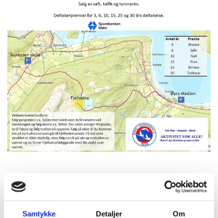
09/09/2023
AV WEBMASTER
0
KOMMENTARER
SETERTRIMMEN 2023
Samtykke
Detaljer
Om