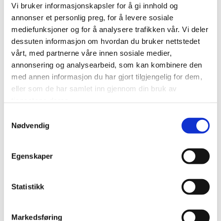
Vi bruker informasjonskapsler for å gi innhold og
annonser et personlig preg, for å levere sosiale
mediefunksjoner og for å analysere trafikken vår. Vi deler
0
Feed
dessuten informasjon om hvordan du bruker nettstedet
vårt, med partnerne våre innen sosiale medier,
annonsering og analysearbeid, som kan kombinere den
SKRIV EN KOMMENTAR
med annen informasjon du har gjort tilgjengelig for dem,
eller som de har samlet inn gjennom din bruk av
Navn
tjenestene deres.
Samtykkevalg
Nødvendig
E-post:
Egenskaper
Kommentar
Statistikk
Markedsføring