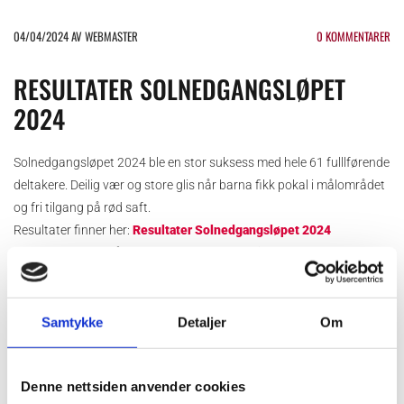
04/04/2024
AV WEBMASTER
0
KOMMENTARER
RESULTATER SOLNEDGANGSLØPET
2024
Solnedgangsløpet 2024 ble en stor suksess med hele 61 fulllførende
deltakere. Deilig vær og store glis når barna fikk pokal i målområdet
og fri tilgang på rød saft.
Resultater finner her:
Resultater Solnedgangsløpet 2024
Beste herreløper på 3km ble Rune Heggemsli og dermed er
løyperekorden satt til 12:43
Beste dame på 3km ble delt mellom Isabell Kristiansen og Helena
Bringsdal Valle med løyperekord på 19:00
Samtykke
Detaljer
Om
.
Denne nettsiden anvender cookies