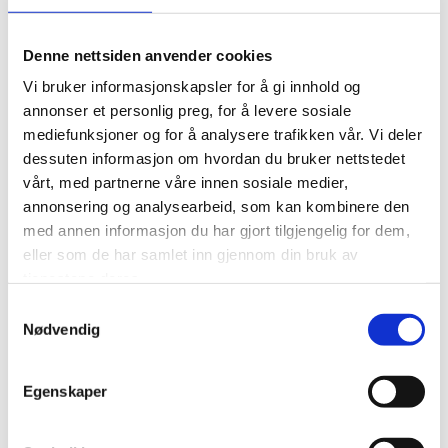
ÅRSMØTE
Denne nettsiden anvender cookies
.
Vi bruker informasjonskapsler for å gi innhold og
.
annonser et personlig preg, for å levere sosiale
mediefunksjoner og for å analysere trafikken vår. Vi deler
dessuten informasjon om hvordan du bruker nettstedet
vårt, med partnerne våre innen sosiale medier,
annonsering og analysearbeid, som kan kombinere den
0
Feed
med annen informasjon du har gjort tilgjengelig for dem,
eller som de har samlet inn gjennom din bruk av
tjenestene deres.
SKRIV EN KOMMENTAR
Samtykkevalg
Nødvendig
Navn
Egenskaper
E-post: